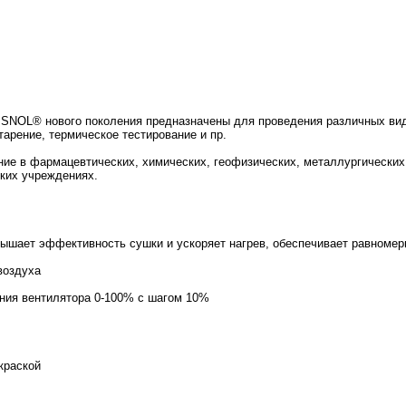
SNOL® нового поколения предназначены для проведения различных ви
старение, термическое тестирование и пр.
е в фармацевтических, химических, геофизических, металлургических
ских учреждениях.
овышает эффективность сушки и ускоряет нагрев, обеспечивает равноме
воздуха
ния вентилятора 0-100% с шагом 10%
краской