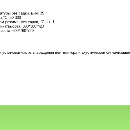
туры без садки, мин: 35
,°С: 50-300
 режиме, без садки, °С: +/- 1
ина*высота: 380*380*420
ысота: 600*760*720
й установки частоты вращения вентилятора и акустической сигнализаци