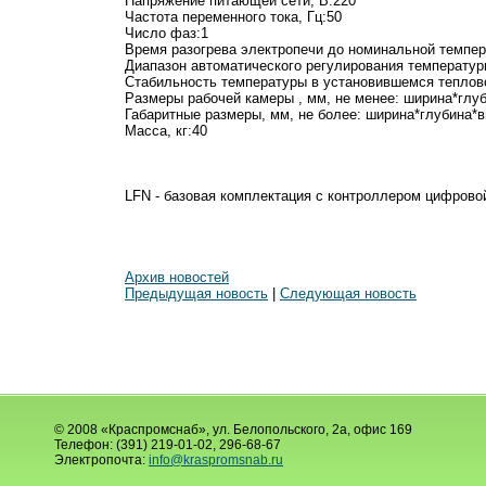
Напряжение питающей сети, В:220
Частота переменного тока, Гц:50
Число фаз:1
Время разогрева электропечи до номинальной темпера
Диапазон автоматического регулирования температуры
Стабильность температуры в установившемся тепловом
Размеры рабочей камеры , мм, не менее: ширина*глуб
Габаритные размеры, мм, не более: ширина*глубина*в
Масса, кг:40
LFN - базовая комплектация с контроллером цифрово
Архив новостей
Предыдущая новость
|
Следующая новость
© 2008 «Краспромснаб», ул. Белопольского, 2а, офис 169
Телефон: (391) 219-01-02, 296-68-67
Электропочта:
info@kraspromsnab.ru