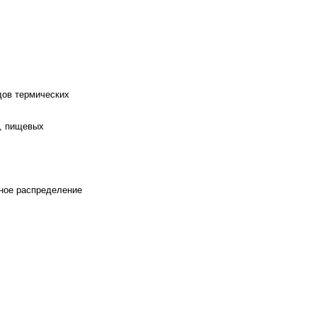
дов термических
, пищевых
рное распределение