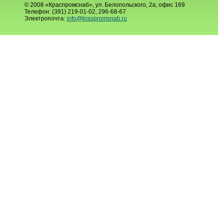
© 2008 «Краспромснаб», ул. Белопольского, 2а, офис 169
Телефон: (391) 219-01-02, 296-68-67
Электропочта:
info@kraspromsnab.ru