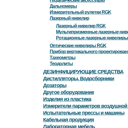
Геодезические аксессуары
Дальномеры
Измерительный рулетки RGK
Лазерный нивелир
Лазерный нивелир RGK
Мультипризменные лазерные ни
Ротационные лазерные нивелиры
Оптические нивелиры RGK
Прибор вертикального проектирова
Тахеометры
Теодолиты
ДЕЗИНФИЦИРУЮЩИЕ СРЕДСТВА
Дистилляторы, Водосборники
Дозаторы
Другое оборудование
Изделия из пластика
Измерители параметров воздушной
Испытательные прессы и машины
Кабельная продукция
Лабораторная мебель