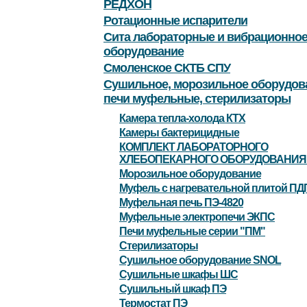
РЕДХОН
Ротационные испарители
Сита лабораторные и вибрационно
оборудование
Смоленское СКТБ СПУ
Сушильное, морозильное оборудов
печи муфельные, стерилизаторы
Камера тепла-холода КТХ
Камеры бактерицидные
КОМПЛЕКТ ЛАБОРАТОРНОГО
ХЛЕБОПЕКАРНОГО ОБОРУДОВАНИЯ 
Морозильное оборудование
Муфель с нагревательной плитой ПД
Муфельная печь ПЭ-4820
Муфельные электропечи ЭКПС
Печи муфельные серии "ПМ"
Стерилизаторы
Сушильное оборудование SNOL
Сушильные шкафы ШС
Сушильный шкаф ПЭ
Термостат ПЭ