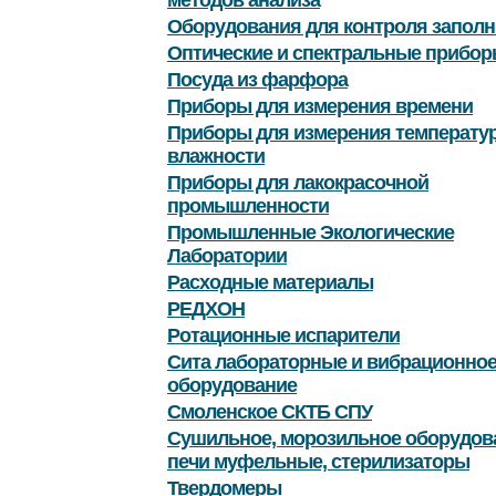
методов анализа
Оборудования для контроля заполн
Оптические и спектральные прибор
Посуда из фарфора
Приборы для измерения времени
Приборы для измерения температу
влажности
Приборы для лакокрасочной
промышленности
Промышленные Экологические
Лаборатории
Расходные материалы
РЕДХОН
Ротационные испарители
Сита лабораторные и вибрационно
оборудование
Смоленское СКТБ СПУ
Сушильное, морозильное оборудов
печи муфельные, стерилизаторы
Твердомеры