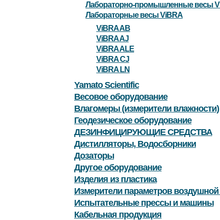
Лабораторно-промышленные весы V
Лабораторные весы ViBRA
ViBRA AB
ViBRA AJ
ViBRA ALE
ViBRA CJ
ViBRA LN
Yamato Scientific
Весовое оборудование
Влагомеры (измерители влажности)
Геодезическое оборудование
ДЕЗИНФИЦИРУЮЩИЕ СРЕДСТВА
Дистилляторы, Водосборники
Дозаторы
Другое оборудование
Изделия из пластика
Измерители параметров воздушной
Испытательные прессы и машины
Кабельная продукция