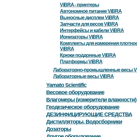
ViBRA - принтеры
Автономное питание ViBRA
Выносные дисплеи ViBRA
Запчасти для весов ViBRA
Интерфейсы и кабели ViBRA
Ионизаторы ViBRA
Комплекты для измерения плотно
ViBRA
Крюки поддонные ViBRA
Платформы ViBRA
Лабораторно-промышленные весы V
Лабораторные весы ViBRA
Yamato Scientific
Весовое оборудование
Влагомеры (измерители влажности)
Геодезическое оборудование
ДЕЗИНФИЦИРУЮЩИЕ СРЕДСТВА
Дистилляторы, Водосборники
Дозаторы
Другое оборудование