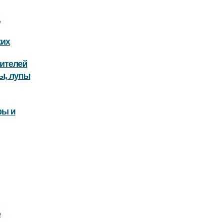
,
ких
ителей
ы, лупы
ры и
е