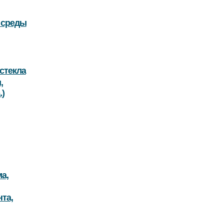
 среды
стекла
,
.)
а,
та,