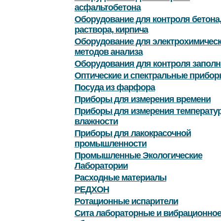
асфальтобетона
Оборудование для контроля бетона
раствора, кирпича
Оборудование для электрохимичес
методов анализа
Оборудования для контроля заполн
Оптические и спектральные прибор
Посуда из фарфора
Приборы для измерения времени
Приборы для измерения температу
влажности
Приборы для лакокрасочной
промышленности
Промышленные Экологические
Лаборатории
Расходные материалы
РЕДХОН
Ротационные испарители
Сита лабораторные и вибрационно