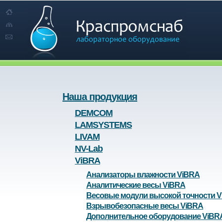
Наша продукция
DEMCOM
LAMSYSTEMS
LIVAM
NV-Lab
ViBRA
Анализаторы влажности ViBRA
Аналитические весы ViBRA
Весовые модули высокой точности 
Взрывобезопасные весы ViBRA
Дополнительное оборудование ViBR