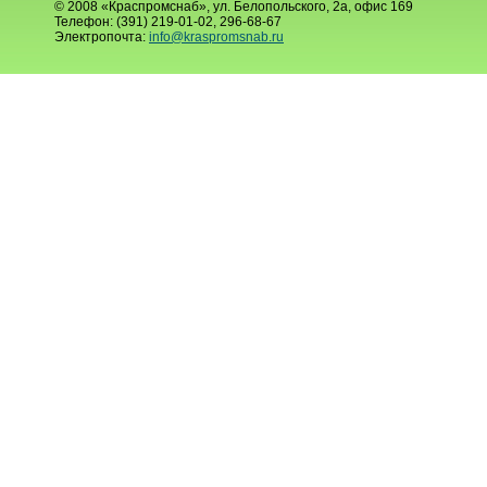
© 2008 «Краспромснаб», ул. Белопольского, 2а, офис 169
Телефон: (391) 219-01-02, 296-68-67
Электропочта:
info@kraspromsnab.ru