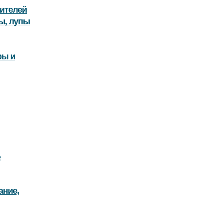
ителей
ы, лупы
ры и
е
ание,