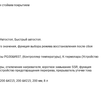
и стойким покрытием
Автостоп, Быстрый автостоп.
го значения, функция выбора режима восстановления после сбоя
ры Pt100&#937; (Контроллер температуры), K-термопара (Устройство
уры, отключение нагревателя, короткое замыкание SSR, функция
устройство предотвращения перегрева, прерыватель утечки тока
200 &#215; 200 &#215; 200 мм, 8 л