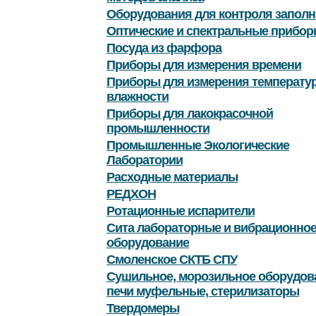
Оборудования для контроля заполн
Оптические и спектральные прибор
Посуда из фарфора
Приборы для измерения времени
Приборы для измерения температу
влажности
Приборы для лакокрасочной
промышленности
Промышленные Экологические
Лаборатории
Расходные материалы
РЕДХОН
Ротационные испарители
Сита лабораторные и вибрационно
оборудование
Смоленское СКТБ СПУ
Сушильное, морозильное оборудов
печи муфельные, стерилизаторы
Твердомеры