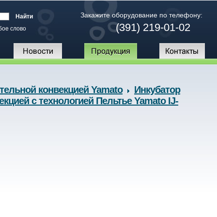
Закажите оборудование по телефону:
(391) 219-01-02
бое слово
тельной конвекцией Yamato
Инкубатор
цией с технологией Пельтье Yamato IJ-