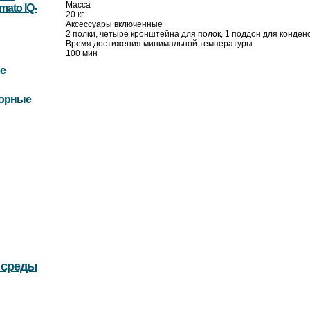
Масса
ato IQ-
20 кг
Аксессуары включенные
2 полки, четыре кронштейна для полок, 1 поддон для конден
Время достижения минимальной температуры
100 мин
е
торные
 среды