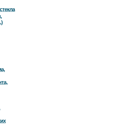
стекла
,
.)
а,
та,
,
ких