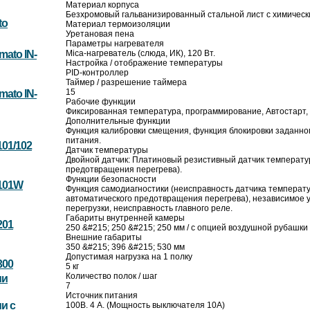
Материал корпуса
Безхромовый гальванизированный стальной лист с химическ
to
Материал термоизоляции
Уретановая пена
Параметры нагревателя
ato IN-
Mica-нагреватель (слюда, ИК), 120 Вт.
Настройка / отображение температуры
PID-контроллер
Таймер / разрешение таймера
15
ato IN-
Рабочие функции
Фиксированная температура, программирование, Автостарт, 
Дополнительные функции
Функция калибровки смещения, функция блокировки заданно
питания.
101/102
Датчик температуры
Двойной датчик: Платиновый резистивный датчик температу
предотвращения перегрева).
Функции безопасности
-101W
Функция самодиагностики (неисправность датчика температ
автоматического предотвращения перегрева), независимое 
перегрузки, неисправность главного реле.
Габариты внутренней камеры
201
250 &#215; 250 &#215; 250 мм / с опцией воздушной рубашки 
Внешние габариты
350 &#215; 396 &#215; 530 мм
Допустимая нагрузка на 1 полку
300
5 кг
Количество полок / шаг
ми
7
Источник питания
и с
100В. 4 А. (Мощность выключателя 10А)