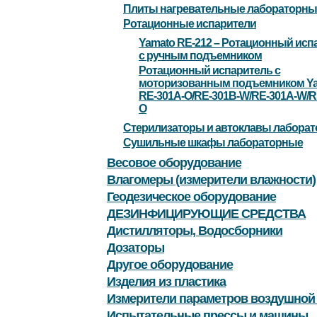
Плиты нагревательные лабораторны
Ротационные испарители
Yamato RE-212 – Ротационный исп
с ручным подъемником
Ротационный испаритель с
моторизованным подъемником Y
RE-301A-O/RE-301B-W/RE-301A-W/R
O
Стерилизаторы и автоклавы лабора
Сушильные шкафы лабораторные
Весовое оборудование
Влагомеры (измерители влажности)
Геодезическое оборудование
ДЕЗИНФИЦИРУЮЩИЕ СРЕДСТВА
Дистилляторы, Водосборники
Дозаторы
Другое оборудование
Изделия из пластика
Измерители параметров воздушной
Испытательные прессы и машины