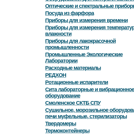
Оптические и спектральные прибор
Посуда из фарфора
Приборы для измерения времени
Приборы для измерения температу
влажности
Приборы для лакокрасочной
промышленности
Промышленные Экологические
Лаборатории
Расходные материалы
РЕДХОН
Ротационные испарители
Сита лабораторные и вибрационно
оборудование
Смоленское СКТБ СПУ
Сушильное, морозильное оборудов
печи муфельные, стерилизаторы
Твердомеры
Термоконтейнеры