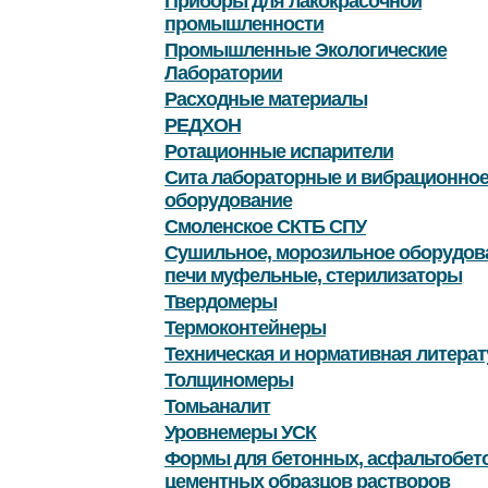
Приборы для лакокрасочной
промышленности
Промышленные Экологические
Лаборатории
Расходные материалы
РЕДХОН
Ротационные испарители
Сита лабораторные и вибрационно
оборудование
Смоленское СКТБ СПУ
Сушильное, морозильное оборудов
печи муфельные, стерилизаторы
Твердомеры
Термоконтейнеры
Техническая и нормативная литерат
Толщиномеры
Томьаналит
Уровнемеры УСК
Формы для бетонных, асфальтобет
цементных образцов растворов