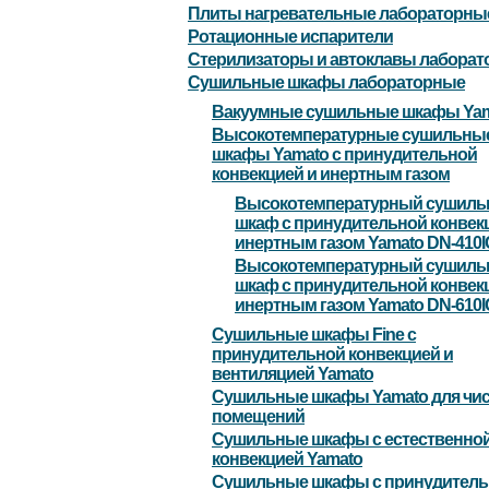
Плиты нагревательные лабораторны
Ротационные испарители
Стерилизаторы и автоклавы лабора
Сушильные шкафы лабораторные
Вакуумные сушильные шкафы Ya
Высокотемпературные сушильны
шкафы Yamato с принудительной
конвекцией и инертным газом
Высокотемпературный сушил
шкаф с принудительной конвек
инертным газом Yamato DN-410I
Высокотемпературный сушил
шкаф с принудительной конвек
инертным газом Yamato DN-610I
Сушильные шкафы Fine с
принудительной конвекцией и
вентиляцией Yamato
Сушильные шкафы Yamato для чи
помещений
Сушильные шкафы с естественно
конвекцией Yamato
Сушильные шкафы с принудитель