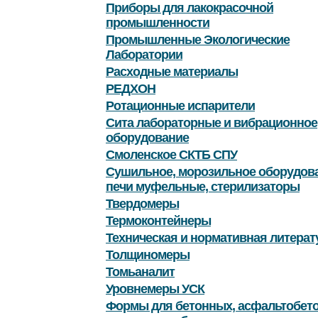
Приборы для лакокрасочной
промышленности
Промышленные Экологические
Лаборатории
Расходные материалы
РЕДХОН
Ротационные испарители
Сита лабораторные и вибрационное
оборудование
Смоленское СКТБ СПУ
Сушильное, морозильное оборудова
печи муфельные, стерилизаторы
Твердомеры
Термоконтейнеры
Техническая и нормативная литерат
Толщиномеры
Томьаналит
Уровнемеры УСК
Формы для бетонных, асфальтобет