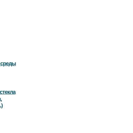
 среды
стекла
,
.)