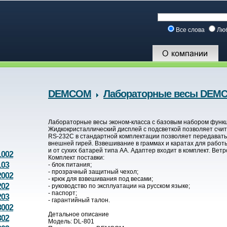
Все слова
Лю
DEMCOM
Лабораторные весы DEMC
Лабораторные весы эконом-класса с базовым набором функци
Жидкокристаллический дисплей с подсветкой позволяет счи
RS-232C в стандартной комплектации позволяет передавать
внешней гирей. Взвешивание в граммах и каратах для работ
и от сухих батарей типа AA. Адаптер входит в комплект. Ве
002
Комплект поставки:
103
- блок питания;
- прозрачный защитный чехол;
002
- крюк для взвешивания под весами;
202
- руководство по эксплуатации на русском языке;
- паспорт;
203
- гарантийный талон.
002
Детальное описание
302
Модель: DL-801