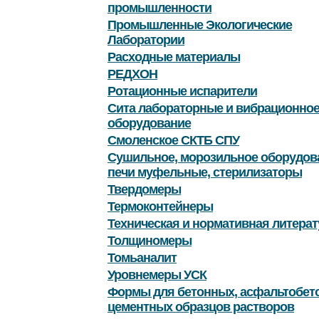
промышленности
Промышленные Экологические
Лаборатории
Расходные материалы
РЕДХОН
Ротационные испарители
Сита лабораторные и вибрационно
оборудование
Смоленское СКТБ СПУ
Сушильное, морозильное оборудов
печи муфельные, стерилизаторы
Твердомеры
Термоконтейнеры
Техническая и нормативная литерат
Толщиномеры
Томьаналит
Уровнемеры УСК
Формы для бетонных, асфальтобет
цементных образцов растворов