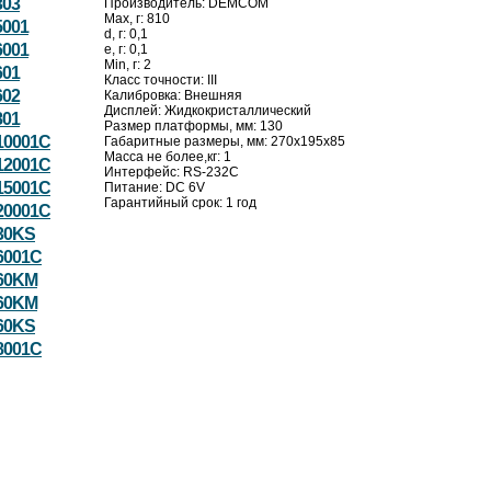
303
Производитель: DEMCOM
Max, г: 810
001
d, г: 0,1
001
e, г: 0,1
Min, г: 2
601
Класс точности: III
602
Калибровка: Внешняя
Дисплей: Жидкокристаллический
801
Размер платформы, мм: 130
10001C
Габаритные размеры, мм: 270x195x85
Масса не более,кг: 1
12001C
Интерфейс: RS-232C
15001C
Питание: DC 6V
Гарантийный срок: 1 год
20001C
30KS
6001C
60KM
60KM
60KS
8001C