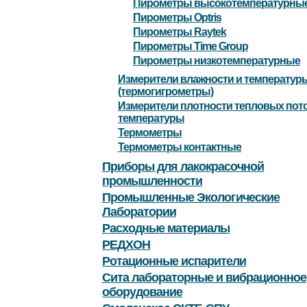
Пирометры высокотемпературны
Пирометры Optris
Пирометры Raytek
Пирометры Time Group
Пирометры низкотемпературные
Измерители влажности и температур
(термогигрометры)
Измерители плотности тепловых пото
температуры
Термометры
Термометры контактные
Приборы для лакокрасочной
промышленности
Промышленные Экологические
Лаборатории
Расходные материалы
РЕДХОН
Ротационные испарители
Сита лабораторные и вибрационное
оборудование