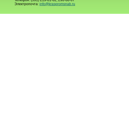
Телефон: (391) 219-01-02, 296-68-67
Электропочта:
info@kraspromsnab.ru