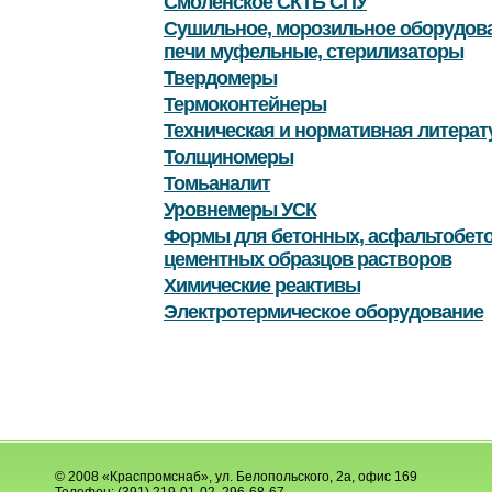
Смоленское СКТБ СПУ
Сушильное, морозильное оборудова
печи муфельные, стерилизаторы
Твердомеры
Термоконтейнеры
Техническая и нормативная литерат
Толщиномеры
Томьаналит
Уровнемеры УСК
Формы для бетонных, асфальтобет
цементных образцов растворов
Химические реактивы
Электротермическое оборудование
© 2008 «Краспромснаб», ул. Белопольского, 2а, офис 169