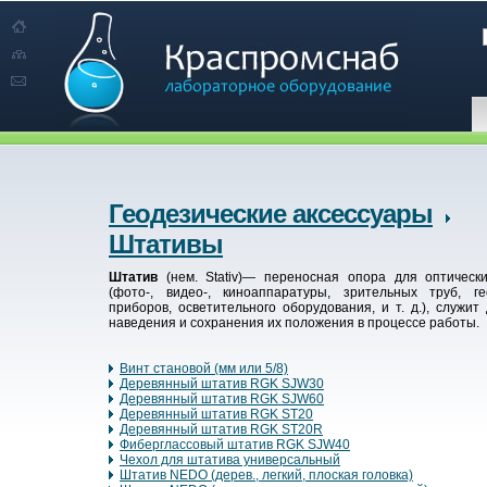
Геодезические аксессуары
Штативы
Штатив
(нем. Stativ)— переносная опора для оптическ
(фото-, видео-, киноаппаратуры, зрительных труб, ге
приборов, осветительного оборудования, и т. д.), служит
наведения и сохранения их положения в процессе работы.
Винт становой (мм или 5/8)
Деревянный штатив RGK SJW30
Деревянный штатив RGK SJW60
Деревянный штатив RGK ST20
Деревянный штатив RGK ST20R
Фиберглассовый штатив RGK SJW40
Чехол для штатива универсальный
Штатив NEDO (дерев., легкий, плоская головка)