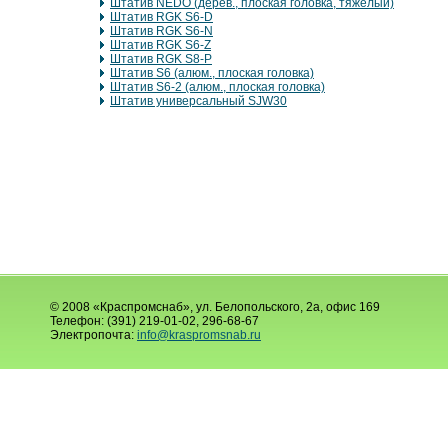
Штатив NEDO (дерев., плоская головка, тяжелый)
Штатив RGK S6-D
Штатив RGK S6-N
Штатив RGK S6-Z
Штатив RGK S8-P
Штатив S6 (алюм., плоская головка)
Штатив S6-2 (алюм., плоская головка)
Штатив универсальный SJW30
© 2008 «Краспромснаб», ул. Белопольского, 2а, офис 169
Телефон: (391) 219-01-02, 296-68-67
Электропочта:
info@kraspromsnab.ru