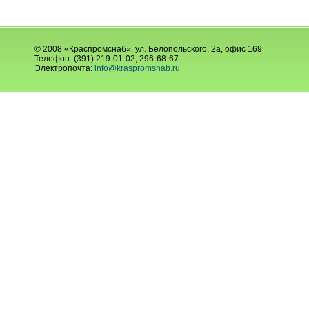
© 2008 «Краспромснаб», ул. Белопольского, 2а, офис 169
Телефон: (391) 219-01-02, 296-68-67
Электропочта:
info@kraspromsnab.ru