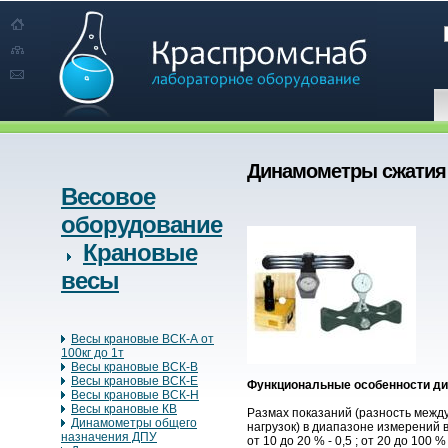
Динамометры сжатия
Весовое
оборудование
Крановые
весы
Весы крановые ВСК-А от
100кг до 1т
Весы крановые ВСК-В
Весы крановые ВСК-Е
Функциональные особенности д
Весы крановые ВСК-Н
Весы крановые КВ
Размах показаний (разность межд
Динамометры общего
нагрузок) в диапазоне измерений 
назначения ДПУ
от 10 до 20 % - 0,5 ; от 20 до 100 % 