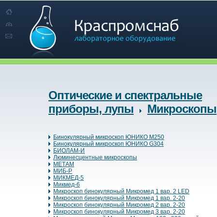
Оптические и спектральные
приборы, лупы
Микроскопы
Бинокулярный микроскоп ЮНИКО M250
Бинокулярный микроскоп ЮНИКО G304
БИОЛАМ-И
Люминесцентные микроскопы
МЕТАМ
МИБ-Р
МИКМЕД-5
Микмед-6
Микроскоп бинокулярный Микромед 1 вар. 2 LED
Микроскоп бинокулярный Микромед 1 вар. 2-20
Микроскоп бинокулярный Микромед 2 вар. 2-20
Микроскоп бинокулярный Микромед 3 вар. 2-20