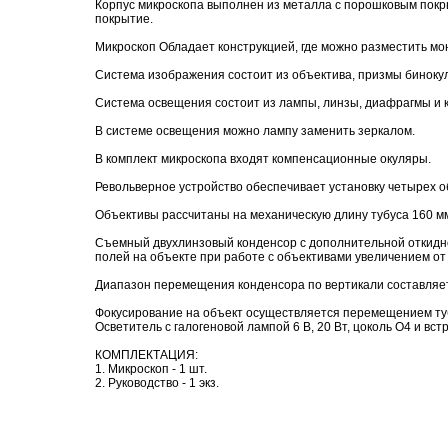
Корпус микроскопа выполнен из металла с порошковым покр
покрытие.
Микроскоп Обладает конструкцией, где можно разместить мо
Система изображения состоит из объектива, призмы бинокул
Система освещения состоит из лампы, линзы, диафрагмы и 
В системе освещения можно лампу заменить зеркалом.
В комплект микроскопа входят компенсационные окуляры.
Револьверное устройство обеспечивает установку четырех о
Объективы рассчитаны на механическую длину тубуса 160 м
Съемный двухлинзовый конденсор с дополнительной откидн
полей на объекте при работе с объективами увеличением от 
Диапазон перемещения конденсора по вертикали составляе
Фокусирование на объект осуществляется перемещением ту
Осветитель с галогеновой лампой 6 В, 20 Вт, цоколь О4 и вс
КОМПЛЕКТАЦИЯ:
1. Микроскоп - 1 шт.
2. Руководство - 1 экз.