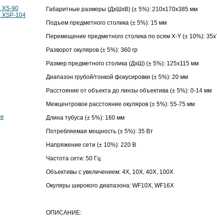
 XS-90
Габаритные размеры (ДхШхВ) (± 5%): 210х170х385 мм
: XSP-104
Подъем предметного столика (± 5%): 15 мм
Перемещение предметного столика по осям X-Y (± 10%): 35х
Разворот окуляров (± 5%): 360 гр
Размер предметного столика (ДхШ) (± 5%): 125х115 мм
Диапазон грубой/тонкой фокусировки (± 5%): 20 мм
Расстояние от объекта до линзы объектива (± 5%): 0-14 мм
Межцентровое расстояние окуляров (± 5%): 55-75 мм
се
Длина тубуса (± 5%): 160 мм
Потребляемая мощность (± 5%): 35 Вт
Напряжение сети (± 10%): 220 В
Частота сети: 50 Гц
Объективы с увеличением: 4Х, 10Х, 40Х, 100Х
Окуляры широкого диапазона: WF10X, WF16X
ОПИСАНИЕ: