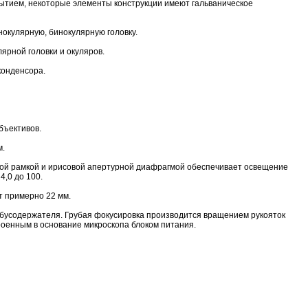
ытием, некоторые элементы конструкции имеют гальваническое
нокулярную, бинокулярную головку.
ярной головки и окуляров.
конденсора.
бъективов.
м.
ой рамкой и ирисовой апертурной диафрагмой обеспечивает освещение
4,0 до 100.
т примерно 22 мм.
бусодержателя. Грубая фокусировка производится вращением рукояток
троенным в основание микроскопа блоком питания.