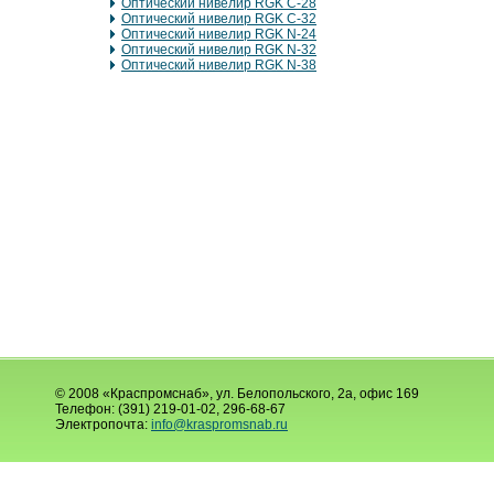
Оптический нивелир RGK C-28
Оптический нивелир RGK C-32
Оптический нивелир RGK N-24
Оптический нивелир RGK N-32
Оптический нивелир RGK N-38
© 2008 «Краспромснаб», ул. Белопольского, 2а, офис 169
Телефон: (391) 219-01-02, 296-68-67
Электропочта:
info@kraspromsnab.ru