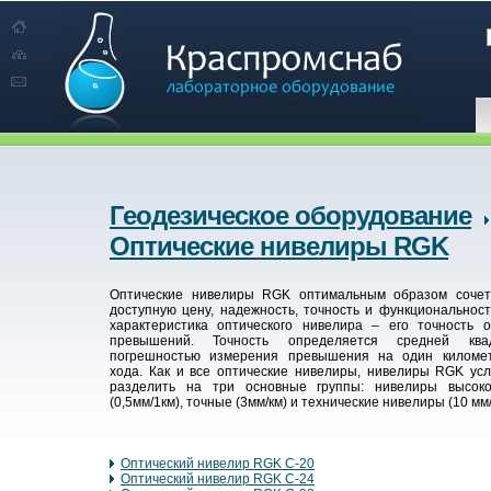
Геодезическое оборудование
Оптические нивелиры RGK
Оптические нивелиры RGK оптимальным образом сочет
доступную цену, надежность, точность и функциональност
характеристика оптического нивелира – его точность 
превышений. Точность определяется средней квад
погрешностью измерения превышения на один километ
хода. Как и все оптические нивелиры, нивелиры RGK ус
разделить на три основные группы: нивелиры высоко
(0,5мм/1км), точные (3мм/км) и технические нивелиры (10 мм/
Оптический нивелир RGK C-20
Оптический нивелир RGK C-24