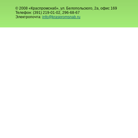
© 2008 «Краспромснаб», ул. Белопольского, 2а, офис 169
Телефон: (391) 219-01-02, 296-68-67
Электропочта:
info@kraspromsnab.ru