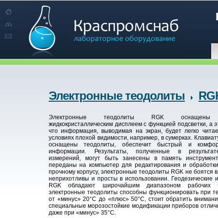
Электронные теодолиты
RG
Электронные теодолиты RGK оснащены
жидкокристаллическим дисплеем с функцией подсветки, а э
что информация, выводимая на экран, будет легко чита
условиях плохой видимости, например, в сумерках. Клавиат
оснащены теодолиты, обеспечит быстрый и комфо
информации. Результаты, полученные в результа
измерений, могут быть занесены в память инструмен
переданы на компьютер для редактирования и обработки
прочному корпусу, электронные теодолиты RGK не боятся в
неприхотливы и просты в использовании. Геодезические 
RGK обладают широчайшим диапазоном рабочих т
электронные теодолиты способны функционировать при т
от «минус» 20°С до «плюс» 50°С, стоит обратить внимани
специальные морозостойкие модификации приборов отлич
даже при «минус» 35°С.