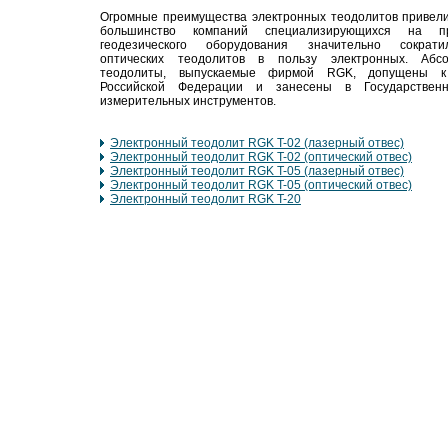
Огромные преимущества электронных теодолитов привели 
большинство компаний специализирующихся на пр
геодезического оборудования значительно сократ
оптических теодолитов в пользу электронных. Абс
теодолиты, выпускаемые фирмой RGK, допущены 
Российской Федерации и занесены в Государствен
измерительных инструментов.
Электронный теодолит RGK T-02 (лазерный отвес)
Электронный теодолит RGK T-02 (оптический отвес)
Электронный теодолит RGK T-05 (лазерный отвес)
Электронный теодолит RGK T-05 (оптический отвес)
Электронный теодолит RGK T-20