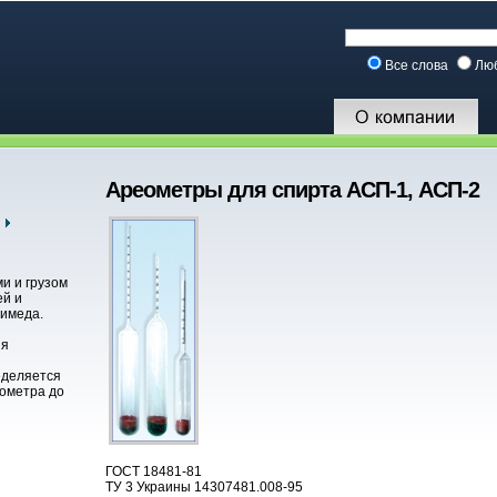
Все слова
Лю
Ареометры для спирта АСП-1, АСП-2
ми и грузом
ей и
химеда.
ия
еделяется
еометра до
ГОСТ 18481-81
ТУ 3 Украины 14307481.008-95