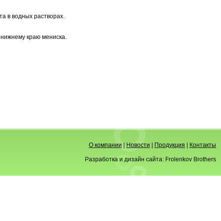
а в водных растворах.
 нижнему краю мениска.
О компании
|
Новости
|
Продукция
|
Контакты
Разработка и дизайн сайта:
Frolenkov Brothers