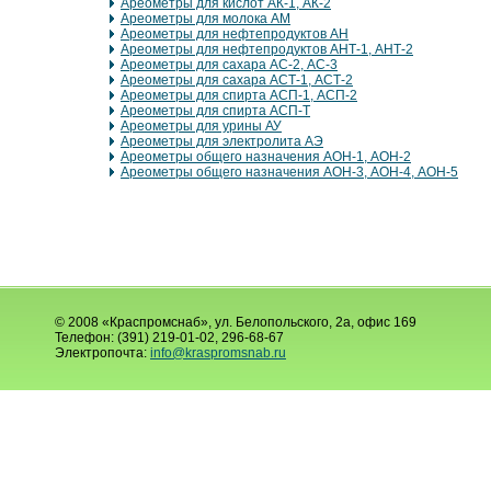
Ареометры для кислот АК-1, АК-2
Ареометры для молока АМ
Ареометры для нефтепродуктов АН
Ареометры для нефтепродуктов АНТ-1, АНТ-2
Ареометры для сахара АС-2, АС-3
Ареометры для сахара АСТ-1, АСТ-2
Ареометры для спирта АСП-1, АСП-2
Ареометры для спирта АСП-Т
Ареометры для урины АУ
Ареометры для электролита АЭ
Ареометры общего назначения АОН-1, АОН-2
Ареометры общего назначения АОН-3, АОН-4, АОН-5
© 2008 «Краспромснаб», ул. Белопольского, 2а, офис 169
Телефон: (391) 219-01-02, 296-68-67
Электропочта:
info@kraspromsnab.ru