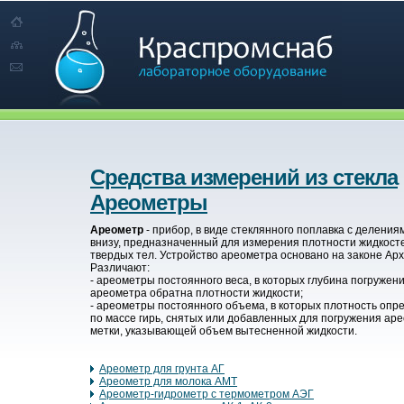
Средства измерений из стекла
Ареометры
Ареометр
- прибор, в виде стеклянного поплавка с деления
внизу, предназначенный для измерения плотности жидкост
твердых тел. Устройство ареометра основано на законе Ар
Различают:
- ареометры постоянного веса, в которых глубина погружен
ареометра обратна плотности жидкости;
- ареометры постоянного объема, в которых плотность опр
по массе гирь, снятых или добавленных для погружения ар
метки, указывающей объем вытесненной жидкости.
Ареометр для грунта АГ
Ареометр для молока АМТ
Ареометр-гидрометр с термометром АЭГ