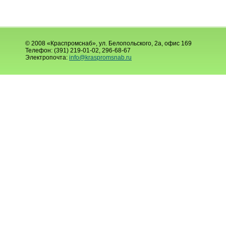
© 2008 «Краспромснаб», ул. Белопольского, 2а, офис 169
Телефон: (391) 219-01-02, 296-68-67
Электропочта:
info@kraspromsnab.ru