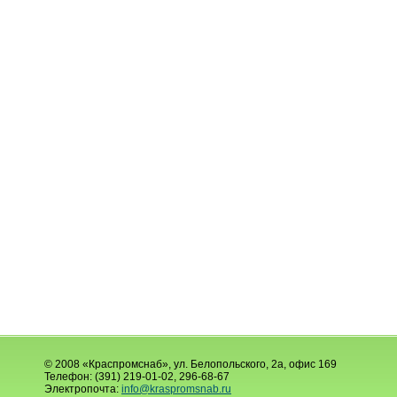
© 2008 «Краспромснаб», ул. Белопольского, 2а, офис 169
Телефон: (391) 219-01-02, 296-68-67
Электропочта:
info@kraspromsnab.ru