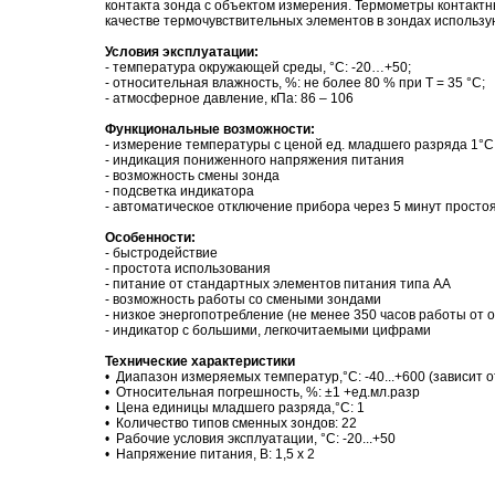
контакта зонда с объектом измерения. Термометры контактн
качестве термочувствительных элементов в зондах использу
Условия эксплуатации:
- температура окружающей среды, °С: -20…+50;
- относительная влажность, %: не более 80 % при T = 35 °С;
- атмосферное давление, кПа: 86 – 106
Функциональные возможности:
- измерение температуры с ценой ед. младшего разряда 1°С
- индикация пониженного напряжения питания
- возможность смены зонда
- подсветка индикатора
- автоматическое отключение прибора через 5 минут просто
Особенности:
- быстродействие
- простота использования
- питание от стандартных элементов питания типа АА
- возможность работы со смеными зондами
- низкое энергопотребление (не менее 350 часов работы от 
- индикатор с большими, легкочитаемыми цифрами
Технические характеристики
• Диапазон измеряемых температур,°С: -40...+600 (зависит 
• Относительная погрешность, %: ±1 +ед.мл.разр
• Цена единицы младшего разряда,°С: 1
• Количество типов сменных зондов: 22
• Рабочие условия эксплуатации, °С: -20...+50
• Напряжение питания, В: 1,5 x 2