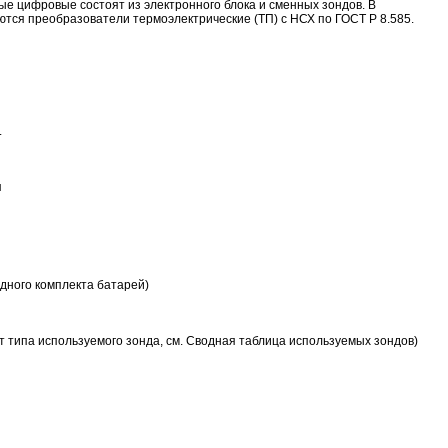
ые цифровые состоят из электронного блока и сменных зондов. В
ются преобразователи термоэлектрические (ТП) с НСХ по ГОСТ Р 8.585.
.
я
одного комплекта батарей)
от типа используемого зонда, см. Сводная таблица используемых зондов)