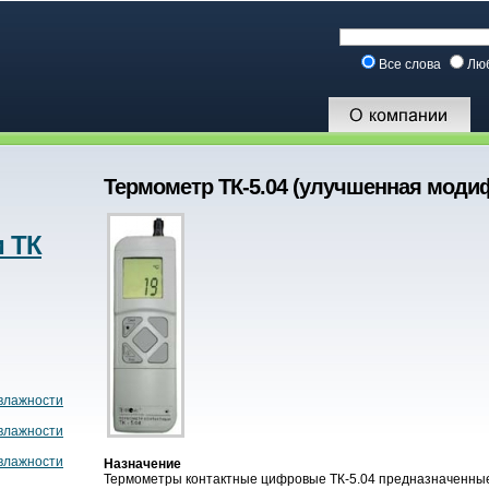
Все слова
Лю
Термометр ТК-5.04 (улучшенная модиф
 ТК
 влажности
 влажности
 влажности
Назначение
Термометры контактные цифровые ТК-5.04 предназначенные