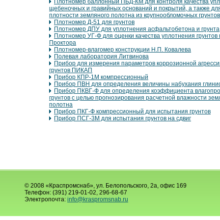
Плотномер баллонный ПБД-КМ для контроля качества уп
щебеночных и гравийных оснований и покрытий, а также дл
плотности земляного полотна из крупнообломочных грунтов
Плотномер Д-51 для грунтов
Плотномер ДПУ для уплотнения асфальтобетона и грунта
Плотномер УГ-Ф для оценки качества уплотнения грунтов 
Проктора
Плотномер-влагомер конструкции Н.П. Ковалева
Полевая лаборатория Литвинова
Прибор для измерения параметров коррозионной агресси
грунтов ПИКАП
Прибор КПР-1М компрессионный
Прибор ПВН для определения величины набухания глинис
Прибор ПКВГ-Ф для определения коэффициента влагопр
грунтов с целью прогнозирования расчетной влажности зем
полотна
Прибор ПКГ-Ф компрессионный для испытания грунтов
Прибор ПСГ-3М для испытания грунтов на сдвиг
© 2008 «Краспромснаб», ул. Белопольского, 2а, офис 169
Телефон: (391) 219-01-02, 296-68-67
Электропочта:
info@kraspromsnab.ru