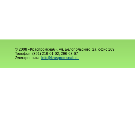
© 2008 «Краспромснаб», ул. Белопольского, 2а, офис 169
Телефон: (391) 219-01-02, 296-68-67
Электропочта:
info@kraspromsnab.ru