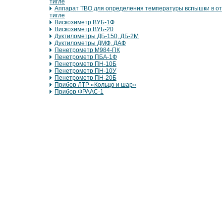
тигле
Аппарат ТВО для определения температуры вспышки в о
тигле
Вискозиметр ВУБ-1Ф
Вискозиметр ВУБ-20
Дуктилометры ДБ-150, ДБ-2М
Дуктилометры ДМФ, ДАФ
Пенетрометр М984-ПК
Пенетрометр ПБА-1Ф
Пенетрометр ПН-10Б
Пенетрометр ПН-10У
Пенетрометр ПН-20Б
Прибор ЛТР «Кольцо и шар»
Прибор ФРААС-1