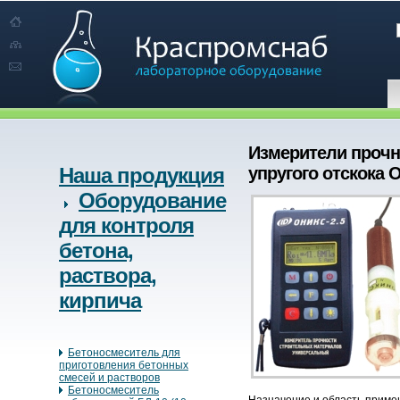
Измерители прочн
Наша продукция
упругого отскока 
Оборудование
для контроля
бетона,
раствора,
кирпича
Бетоносмеситель для
приготовления бетонных
смесей и растворов
Бетоносмеситель