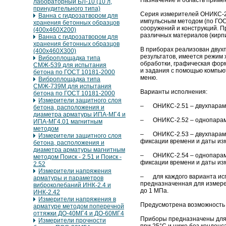
Назначение и область приме
лабораторный БЛ-10 (10 л,
принудительного типа)
Серия измерителей ОНИКС-2
Ванна с гидрозатвором для
импульсным методом (по ГОСТ
хранения бетонных образцов
сооружений и конструкций. 
(400х460Х200)
различных материалов (кирпич
Ванна с гидрозатвором для
хранения бетонных образцов
В приборах реализован двух
(400х460Х300)
результатов, имеется режим
Виброплощадка типа
обработки, графическая фор
СМЖ-539 для испытания
и задания с помощью компью
бетона по ГОСТ 10181-2000
меню.
Виброплощадка типа
СМЖ-739М для испытания
Варианты исполнения:
бетона по ГОСТ 10181-2000
Измерители защитного слоя
– ОНИКС-2.51 – двухпараме
бетона, расположения и
диаметра арматуры ИПА-МГ4 и
– ОНИКС-2.52 – однопараме
ИПА-МГ4.01 магнитным
методом
– ОНИКС-2.53 – двухпарамет
Измерители защитного слоя
фиксации времени и даты из
бетона, расположения и
диаметра арматуры магнитным
– ОНИКС-2.54 – однопарамет
методом Поиск - 2.51 и Поиск -
фиксации времени и даты из
2.52
Измерители напряжения
– для каждого варианта ис
арматуры и параметров
предназначенная для измер
виброколебаний ИНК-2.4 и
до 1 МПа.
ИНК-2.42
Измерители напряжения в
Предусмотрена возможность 
арматуре методом поперечной
оттяжки ДО-40МГ4 и ДО-60МГ4
Приборы предназначены для 
Измерители прочности