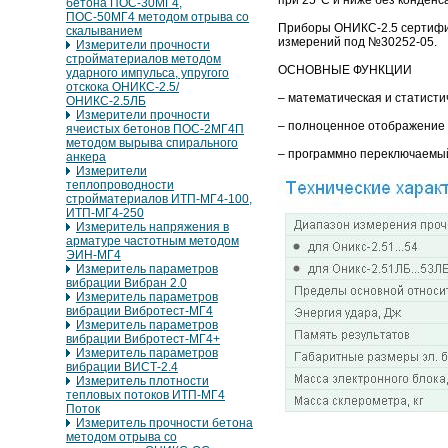
при 25°С и ниже без конден
бетона ПОС-30МГ4,
ПОС-50МГ4 методом отрыва со
Приборы ОНИКС-2.5 сертифиц
скалыванием
измерений под №30252-05.
Измерители прочности
стройматериалов методом
ОСНОВНЫЕ ФУНКЦИИ
ударного импульса, упругого
отскока ОНИКС-2.5/
– математическая и статисти
ОНИКС-2.5ЛБ
Измерители прочности
– полноценное отображение р
ячеистых бетонов ПОС-2МГ4П
методом вырыва спирального
– программно переключаемы
анкера
Измерители
теплопроводности
стройматериалов ИТП-МГ4-100,
ИТП-МГ4-250
Измеритель напряжения в
арматуре частотным методом
ЭИН-МГ4
Измеритель параметров
вибрации Вибран 2.0
Измеритель параметров
вибрации Вибротест-МГ4
Измеритель параметров
вибрации Вибротест-МГ4+
Измеритель параметров
вибрации ВИСТ-2.4
Измеритель плотности
тепловых потоков ИТП-МГ4
Поток
Измеритель прочности бетона
методом отрыва со