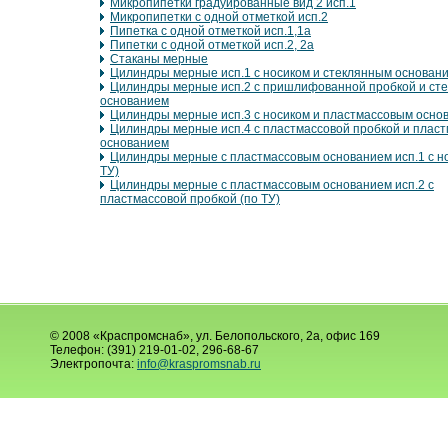
Микропипетки градуированные вид 2 исп.1
Микропипетки с одной отметкой исп.2
Пипетка с одной отметкой исп.1,1а
Пипетки с одной отметкой исп.2, 2а
Стаканы мерные
Цилиндры мерные исп.1 с носиком и стеклянным основан
Цилиндры мерные исп.2 с пришлифованной пробкой и ст
основанием
Цилиндры мерные исп.3 с носиком и пластмассовым осно
Цилиндры мерные исп.4 с пластмассовой пробкой и плас
основанием
Цилиндры мерные с пластмассовым основанием исп.1 с но
ТУ)
Цилиндры мерные с пластмассовым основанием исп.2 с
пластмассовой пробкой (по ТУ)
© 2008 «Краспромснаб», ул. Белопольского, 2а, офис 169
Телефон: (391) 219-01-02, 296-68-67
Электропочта:
info@kraspromsnab.ru