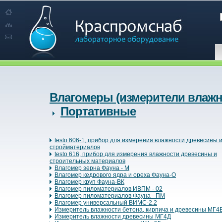
Влагомеры (измерители влажн
Портативные
testo 606-1; прибор для измерения влажности древесины 
стройматериалов
testo 616, прибор для измерения влажности древесины и
строительных материалов
Влагомер зерна Фауна - М
Влагомер кедрового ядра и ореха Фауна-О
Влагомер круп Фауна-ВК
Влагомер пиломатериалов ИВПМ - 02
Влагомер пиломатериалов Фауна - ПМ
Влагомер универсальный ВИМС-2.2
Измеритель влажности бетона, кирпича и древесины МГ4
Измеритель влажности древесины МГ4Д