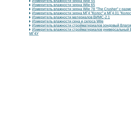
Измеритель влажности зерна Wile 55
Измеритель влажности зерна Wile 65
Измеритель влажности зерна Wile 78 "The Crusher" с раз
Измеритель влажности зерна МГ4 "Колос" и МГ4.01 "Колос
Измеритель влажности материалов ВИМС-2.1
Измеритель влажности сена и силоса Wile
Измеритель влажности стройматериалов зондовый Влаго
Измеритель влажности стройматериалов универсальный 
МГ4У