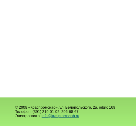
© 2008 «Краспромснаб», ул. Белопольского, 2а, офис 169
Телефон: (391) 219-01-02, 296-68-67
Электропочта:
info@kraspromsnab.ru