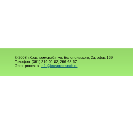
© 2008 «Краспромснаб», ул. Белопольского, 2а, офис 169
Телефон: (391) 219-01-02, 296-68-67
Электропочта:
info@kraspromsnab.ru