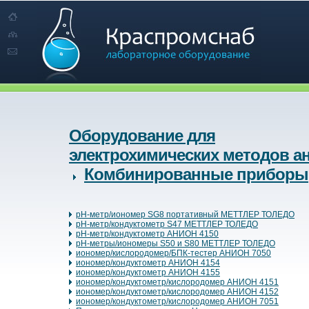
Оборудование для
электрохимических методов а
Комбинированные приборы
pH-метр/иономер SG8 портативный МЕТТЛЕР ТОЛЕДО
pH-метр/кондуктометр S47 МЕТТЛЕР ТОЛЕДО
pH-метр/кондуктометр АНИОН 4150
pH-метры/иономеры S50 и S80 МЕТТЛЕР ТОЛЕДО
иономер/кислородомер/БПК-тестер АНИОН 7050
иономер/кондуктометр АНИОН 4154
иономер/кондуктометр АНИОН 4155
иономер/кондуктометр/кислородомер АНИОН 4151
иономер/кондуктометр/кислородомер АНИОН 4152
иономер/кондуктометр/кислородомер АНИОН 7051