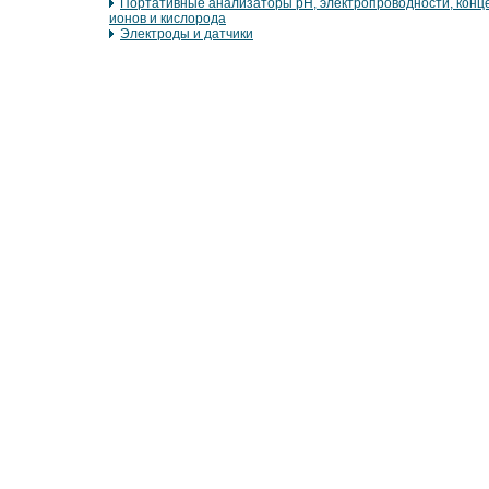
Портативные анализаторы рН, электропроводности, конц
ионов и кислорода
Электроды и датчики