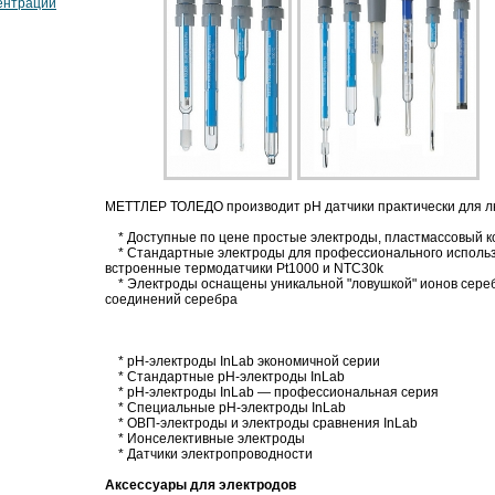
ентрации
МЕТТЛЕР ТОЛЕДО производит pH датчики практически для л
* Доступные по цене простые электроды, пластмассовый ко
* Стандартные электроды для профессионального использов
встроенные термодатчики Pt1000 и NTC30k
* Электроды оснащены уникальной "ловушкой" ионов сере
соединений серебра
* рН-электроды InLab экономичной серии
* Стандартные рН-электроды InLab
* рН-электроды InLab — профессиональная серия
* Специальные pH-электроды InLab
* ОВП-электроды и электроды сравнения InLab
* Ионселективные электроды
* Датчики электропроводности
Аксессуары для электродов