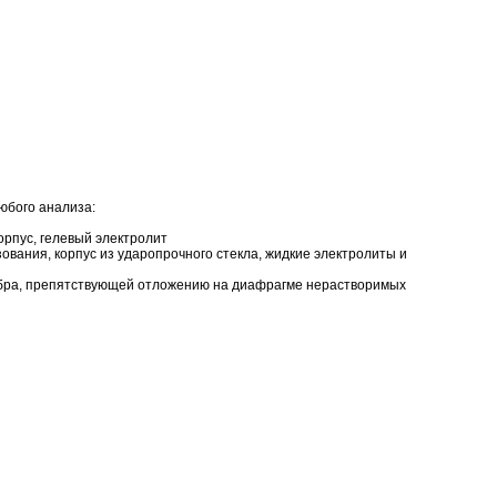
юбого анализа:
рпус, гелевый электролит
ания, корпус из ударопрочного стекла, жидкие электролиты и
бра, препятствующей отложению на диафрагме нерастворимых