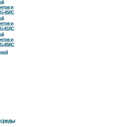
ой
нтов и
DG-450С
ой
нтов и
DG-810C
ой
нтов и
DG-850С
ьной
 среды