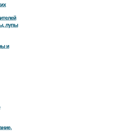
ких
ителей
ы, лупы
ры и
е
ание,