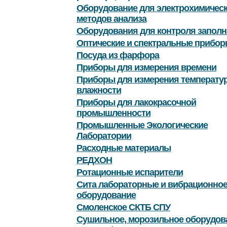
Оборудование для электрохимичес
методов анализа
Оборудования для контроля заполн
Оптические и спектральные прибор
Посуда из фарфора
Приборы для измерения времени
Приборы для измерения температу
влажности
Приборы для лакокрасочной
промышленности
Промышленные Экологические
Лаборатории
Расходные материалы
РЕДХОН
Ротационные испарители
Сита лабораторные и вибрационно
оборудование
Смоленское СКТБ СПУ
Сушильное, морозильное оборудов