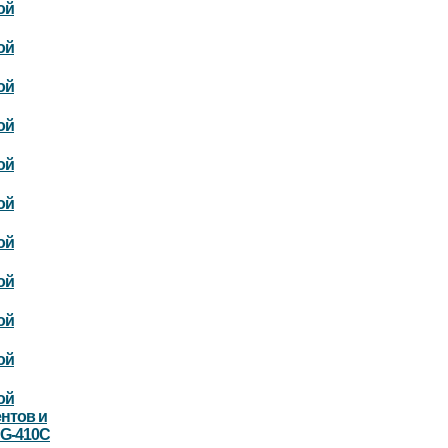
ой
ой
ой
ой
ой
ой
ой
ой
ой
ой
ой
нтов и
DG-410C