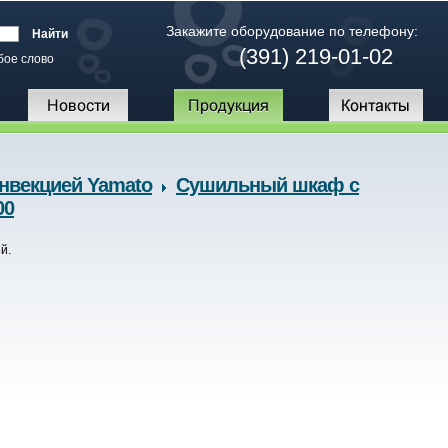
Закажите оборудование по телефону:
(391) 219-01-02
бое слово
нвекцией Yamato
Сушильный шкаф с
00
й.