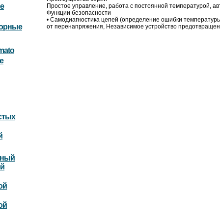
е
Простое управление, работа с постоянной температурой, ав
Функции безопасности
• Самодиагностика цепей (определение ошибки температур
торные
от перенапряжения, Независимое устройство предотвращени
mato
е
стых
й
ьный
ей
ой
ой