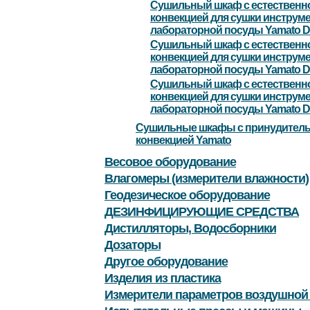
Сушильный шкаф с естественн
конвекцией для сушки инструме
лабораторной посуды Yamato 
Сушильный шкаф с естественн
конвекцией для сушки инструме
лабораторной посуды Yamato 
Сушильный шкаф с естественн
конвекцией для сушки инструме
лабораторной посуды Yamato 
Сушильные шкафы с принудител
конвекцией Yamato
Весовое оборудование
Влагомеры (измерители влажности)
Геодезическое оборудование
ДЕЗИНФИЦИРУЮЩИЕ СРЕДСТВА
Дистилляторы, Водосборники
Дозаторы
Другое оборудование
Изделия из пластика
Измерители параметров воздушной