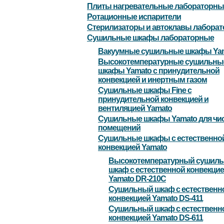
Плиты нагревательные лабораторны
Ротационные испарители
Стерилизаторы и автоклавы лабора
Сушильные шкафы лабораторные
Вакуумные сушильные шкафы Ya
Высокотемпературные сушильны
шкафы Yamato с принудительной
конвекцией и инертным газом
Сушильные шкафы Fine с
принудительной конвекцией и
вентиляцией Yamato
Сушильные шкафы Yamato для чи
помещений
Сушильные шкафы с естественно
конвекцией Yamato
Высокотемпературный сушил
шкаф с естественной конвекци
Yamato DR-210C
Сушильный шкаф с естественн
конвекцией Yamato DS-411
Сушильный шкаф с естественн
конвекцией Yamato DS-611