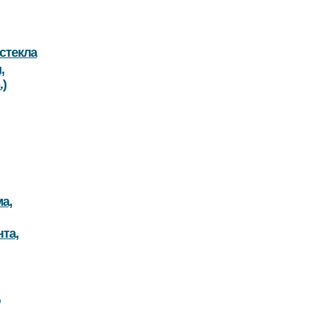
стекла
,
.)
а,
та,
,