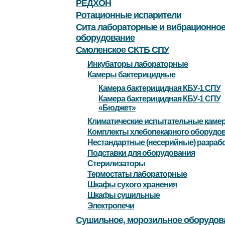
РЕДХОН
Ротационные испарители
Сита лабораторные и вибрационно
оборудование
Смоленское СКТБ СПУ
Инкубаторы лабораторные
Камеры бактерицидные
Камера бактерицидная КБУ-1 СПУ
Камера бактерицидная КБУ-1 СПУ
«Бюджет»
Климатические испытательные каме
Комплекты хлебопекарного оборудо
Нестандартные (несерийные) разраб
Подставки для оборудования
Стерилизаторы
Термостаты лабораторные
Шкафы сухого хранения
Шкафы сушильные
Электропечи
Сушильное, морозильное оборудов