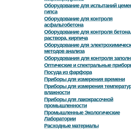
Оборудование для испытаний цемен
гипса
Оборудование для контроля
асфальтобетона
Оборудование для контроля бетона
раствора, кирпича
Оборудование для электрохимичес
методов анализа
Оборудования для контроля заполн
Оптические и спектральные прибор
Посуда из фарфора
Приборы для измерения времени
Приборы для измерения температу
влажности
Приборы для лакокрасочной
промышленности
Промышленные Экологические
Лаборатории
Расходные материалы