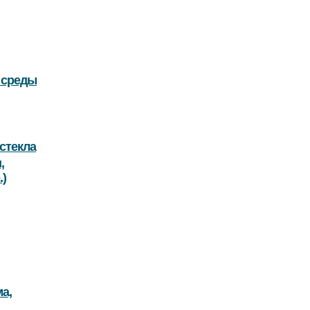
 среды
стекла
,
.)
а,