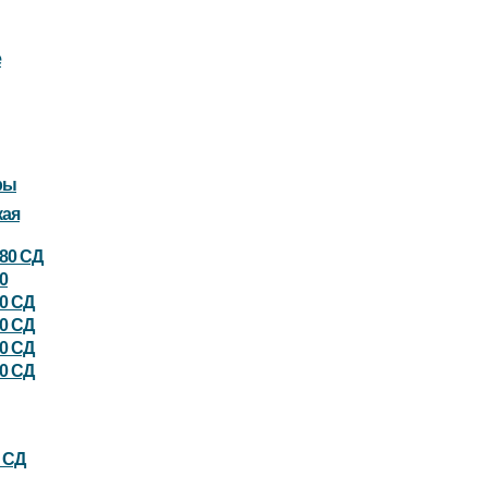
е
ры
кая
180 СД
0
80 СД
80 СД
50 СД
50 СД
5 СД