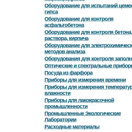
Оборудование для испытаний цемен
гипса
Оборудование для контроля
асфальтобетона
Оборудование для контроля бетона
раствора, кирпича
Оборудование для электрохимичес
методов анализа
Оборудования для контроля заполн
Оптические и спектральные прибор
Посуда из фарфора
Приборы для измерения времени
Приборы для измерения температу
влажности
Приборы для лакокрасочной
промышленности
Промышленные Экологические
Лаборатории
Расходные материалы