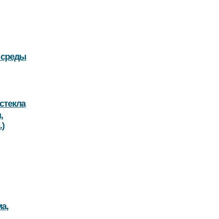
 среды
стекла
,
.)
а,