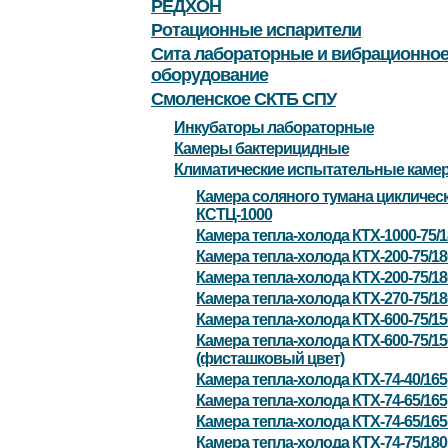
РЕДХОН
Ротационные испарители
Сита лабораторные и вибрационно
оборудование
Смоленское СКТБ СПУ
Инкубаторы лабораторные
Камеры бактерицидные
Климатические испытательные каме
Камера соляного тумана цикличес
КСТЦ-1000
Камера тепла-холода КТХ-1000-75/
Камера тепла-холода КТХ-200-75/18
Камера тепла-холода КТХ-200-75/1
Камера тепла-холода КТХ-270-75/1
Камера тепла-холода КТХ-600-75/1
Камера тепла-холода КТХ-600-75/1
(фисташковый цвет)
Камера тепла-холода КТХ-74-40/165
Камера тепла-холода КТХ-74-65/165
Камера тепла-холода КТХ-74-65/16
Камера тепла-холода КТХ-74-75/180