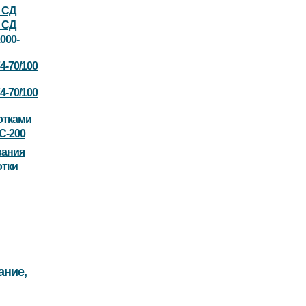
0 СД
0 СД
000-
4-70/100
4-70/100
отками
С-200
вания
отки
ание,