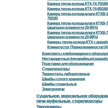
Камера тепла-холода КТХ-74-75/18
Камера тепла-холода КТХ-74-85/18
Камера тепла-холода-влаги КТХВ-1
70/100
Камера тепла-холода-влаги КТХВ-7
(диапазон влажности 20-95%)
Камера тепла-холода-влаги КТХВ-7
(диапазон влажности 20-98%)
Камеры тепла-холода КТХ с дораб
Климатостат (Термолюминостат) К
Комплекты хлебопекарного оборудо
Нестандартные (несерийные) разраб
Подставки для оборудования
Стерилизаторы
Термостаты лабораторные
Шкафы сухого хранения
Шкафы сушильные
Электропечи
Сушильное, морозильное оборудов
печи муфельные, стерилизаторы
Твердомеры