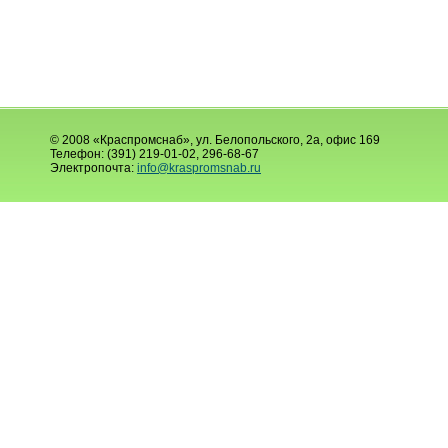
© 2008 «Краспромснаб», ул. Белопольского, 2а, офис 169
Телефон: (391) 219-01-02, 296-68-67
Электропочта:
info@kraspromsnab.ru