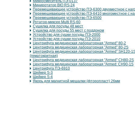
Микросмеситель ПЭ-0137
Миниротатор BIO RS-24
Перемешивающее устройство ПЭ-6300 двухместное с наг
Перемешивающее устройство ПЭ-6410 многоместное с на
Перемешивающее устройство ПЭ-6500
Ротатор-миксер Multi RS-60
Сушилка для посуды 48 мест
Сушилка для посуды 55 мест с поддоном
Устройство для сушки посуды ПЭ-2000
Устройство для сушки посуды ПЭ-2010
Центрифуга медицинская лабораторная "Armed" 80-2
Центрифуга медицинская лабораторная "Armed" 80-2S
Центрифуга медицинская лабораторная "Armed" SH120-1
(гематокритная)
Центрифуга медицинская лабораторная "Armed" СН80-2S
Центрифуга медицинская лабораторная "Armed: CH90-1S
Центрифуга ПЭ-6910
Шейкер S-3
Шейкер S-4
Якорь для магнитной мешалки (фторопласт) 26мм