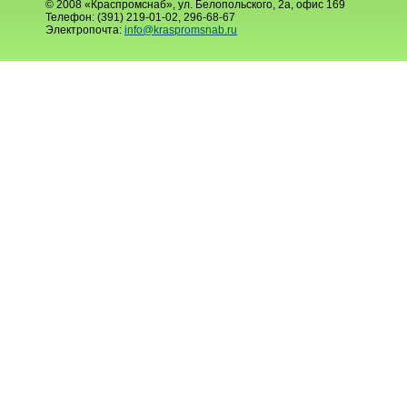
© 2008 «Краспромснаб», ул. Белопольского, 2а, офис 169
Телефон: (391) 219-01-02, 296-68-67
Электропочта:
info@kraspromsnab.ru