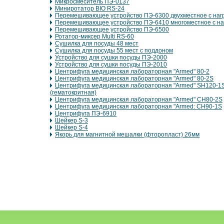
Микросмеситель ПЭ-0137
Миниротатор BIO RS-24
Перемешивающее устройство ПЭ-6300 двухместное с наг
Перемешивающее устройство ПЭ-6410 многоместное с на
Перемешивающее устройство ПЭ-6500
Ротатор-миксер Multi RS-60
Сушилка для посуды 48 мест
Сушилка для посуды 55 мест с поддоном
Устройство для сушки посуды ПЭ-2000
Устройство для сушки посуды ПЭ-2010
Центрифуга медицинская лабораторная "Armed" 80-2
Центрифуга медицинская лабораторная "Armed" 80-2S
Центрифуга медицинская лабораторная "Armed" SH120-1
(гематокритная)
Центрифуга медицинская лабораторная "Armed" СН80-2S
Центрифуга медицинская лабораторная "Armed: CH90-1S
Центрифуга ПЭ-6910
Шейкер S-3
Шейкер S-4
Якорь для магнитной мешалки (фторопласт) 26мм