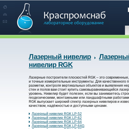
Лазерный нивелир
Лазерны
нивелир RGK
Лазерные построители плоскостей RGK – это современные
и точные измерительные инструменты. Для качественного 
разметки, контроля вертикальных объектов и выявления не
стен и полов вам стоит купить самовыравнивающийся лазе
уровень. Нивелир будет полезен, если вы занимаетесь стр
геодезическими, монтажными или ландшафтными работами
RGK выпускает широкий спектр лазерных нивелиров и изве
качеством, надёжностью и доступными ценами.
Лазерный нивелир RGK LP-52
Лазерный нивелир RGK LP-62
Лазерный нивелир RGK LP-64
Лазерный нивелир RGK LP-64G