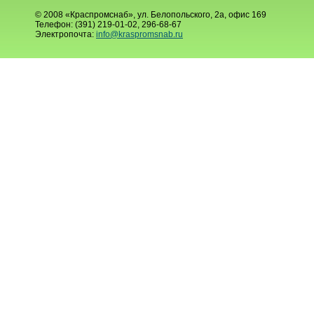
© 2008 «Краспромснаб», ул. Белопольского, 2а, офис 169
Телефон: (391) 219-01-02, 296-68-67
Электропочта:
info@kraspromsnab.ru