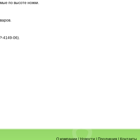
емые по высоте ножки.
варов.
Р-4149-06).
О компании
|
Новости
|
Продукция
|
Контакты