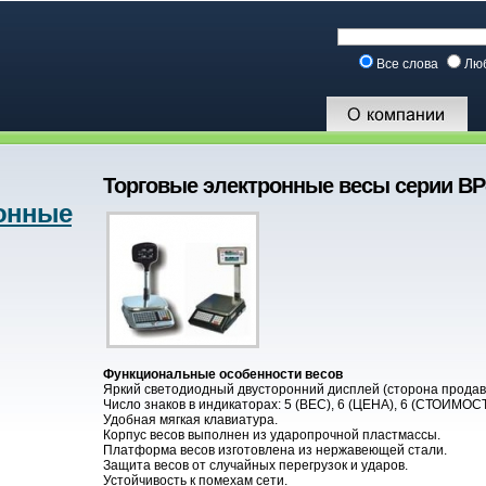
Все слова
Лю
Торговые электронные весы серии ВР
онные
Функциональные особенности весов
Яркий светодиодный двусторонний дисплей (сторона продавц
Число знаков в индикаторах: 5 (ВЕС), 6 (ЦЕНА), 6 (СТОИМОСТ
Удобная мягкая клавиатура.
Корпус весов выполнен из ударопрочной пластмассы.
Платформа весов изготовлена из нержавеющей стали.
Защита весов от случайных перегрузок и ударов.
Устойчивость к помехам сети.