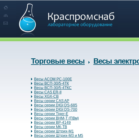
Торговые весы
Весы электр
Весы ACOM PC-100E
Весы BСП-30/5-4ТК
Весы BСП-30/5-4ТКС
Весы CAS ER-II
Весы XGX-CB
Весы серии CAS AP
Весы серии DIGI DS-685
Весы серии DIGI DS-700
Весы серии Tiger-E
Весы серии ВНМ-Т (ПВм)
Весы серии ВР-4149
Весы серии МК-ТВ
Весы серии Штрих-М1
Весы серии Штрих-М3 и М5