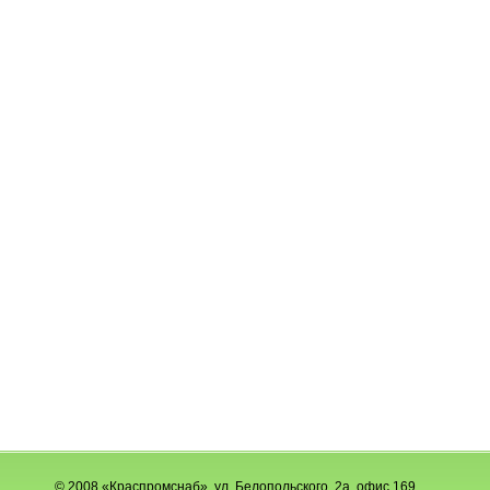
© 2008 «Краспромснаб», ул. Белопольского, 2а, офис 169