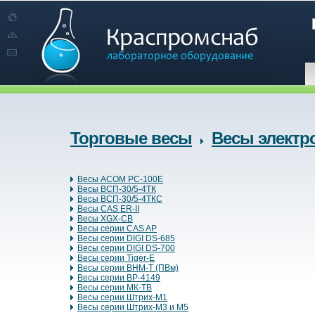
Торговые весы
Весы электр
Весы ACOM PC-100E
Весы BСП-30/5-4ТК
Весы BСП-30/5-4ТКС
Весы CAS ER-II
Весы XGX-CB
Весы серии CAS AP
Весы серии DIGI DS-685
Весы серии DIGI DS-700
Весы серии Tiger-E
Весы серии ВНМ-Т (ПВм)
Весы серии ВР-4149
Весы серии МК-ТВ
Весы серии Штрих-М1
Весы серии Штрих-М3 и М5