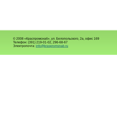
© 2008 «Краспромснаб», ул. Белопольского, 2а, офис 169
Телефон: (391) 219-01-02, 296-68-67
Электропочта:
info@kraspromsnab.ru