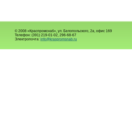
© 2008 «Краспромснаб», ул. Белопольского, 2а, офис 169
Телефон: (391) 219-01-02, 296-68-67
Электропочта:
info@kraspromsnab.ru