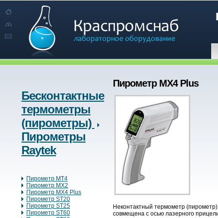
Пирометр MX4 Plus
Бесконтактные
термометры
(пирометры)
Пирометры
Raytek
Пирометр MT4
Пирометр MX2
Пирометр MX4 Plus
Пирометр ST20
Пирометр ST25
Неконтактный термометр (пирометр) 
Пирометр ST60
совмещена с осью лазерного прицели