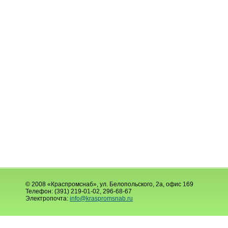
© 2008 «Краспромснаб», ул. Белопольского, 2а, офис 169
Телефон: (391) 219-01-02, 296-68-67
Электропочта:
info@kraspromsnab.ru