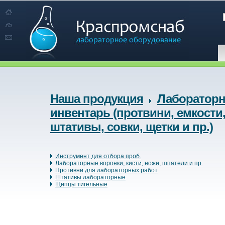
Наша продукция
Лаборатор
инвентарь (протвини, емкости
штативы, совки, щетки и пр.)
Инструмент для отбора проб.
Лабораторные воронки, кисти, ножи, шпатели и пр.
Противни для лабораторных работ
Штативы лабораторные
Щипцы тигельные