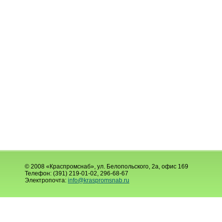
© 2008 «Краспромснаб», ул. Белопольского, 2а, офис 169
Телефон: (391) 219-01-02, 296-68-67
Электропочта:
info@kraspromsnab.ru