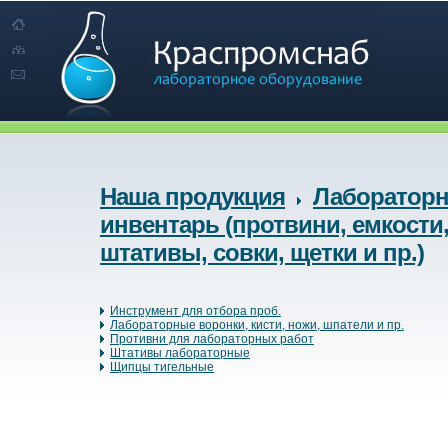
Наша продукция
Лаборатор
инвентарь (протвини, емкости
штативы, совки, щетки и пр.)
Инструмент для отбора проб.
Лабораторные воронки, кисти, ножи, шпатели и пр.
Противни для лабораторных работ
Штативы лабораторные
Щипцы тигельные