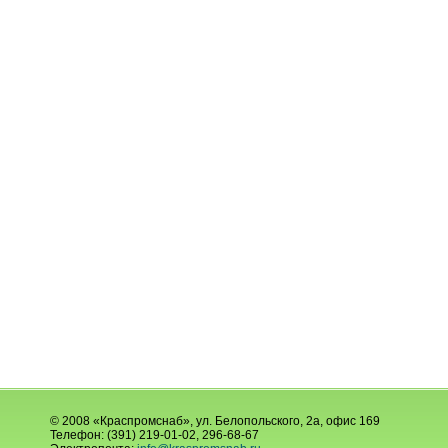
© 2008 «Краспромснаб», ул. Белопольского, 2а, офис 169
Телефон: (391) 219-01-02, 296-68-67