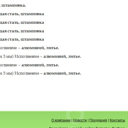
О компании
|
Новости
|
Продукция
|
Контакты