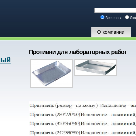
Все слова
Лю
Противни для лабораторных работ
ный
,