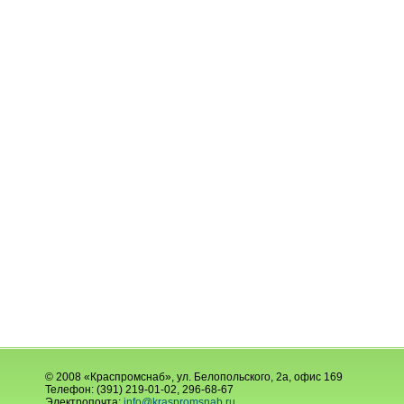
© 2008 «Краспромснаб», ул. Белопольского, 2а, офис 169
Телефон: (391) 219-01-02, 296-68-67
Электропочта:
info@kraspromsnab.ru