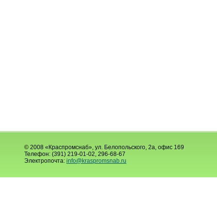
© 2008 «Краспромснаб», ул. Белопольского, 2а, офис 169
Телефон: (391) 219-01-02, 296-68-67
Электропочта:
info@kraspromsnab.ru