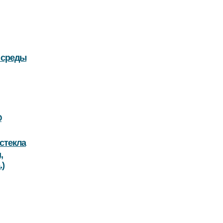
 среды
O
стекла
,
.)