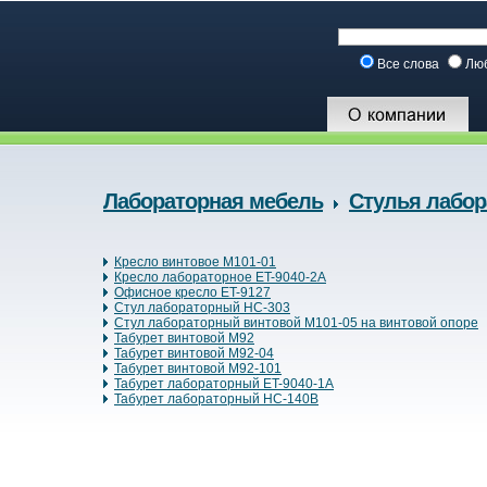
Все слова
Лю
Лабораторная мебель
Стулья лабо
Кресло винтовое М101-01
Кресло лабораторное ET-9040-2A
Офисное кресло ET-9127
Стул лабораторный HC-303
Стул лабораторный винтовой М101-05 на винтовой опоре
Табурет винтовой М92
Табурет винтовой М92-04
Табурет винтовой М92-101
Табурет лабораторный ET-9040-1A
Табурет лабораторный HC-140B