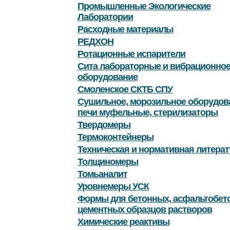
Промышленные Экологические
Лаборатории
Расходные материалы
РЕДХОН
Ротационные испарители
Сита лабораторные и вибрационно
оборудование
Смоленское СКТБ СПУ
Сушильное, морозильное оборудов
печи муфельные, стерилизаторы
Твердомеры
Термоконтейнеры
Техническая и нормативная литерат
Толщиномеры
Томьаналит
Уровнемеры УСК
Формы для бетонных, асфальтобет
цементных образцов растворов
Химические реактивы