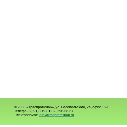
© 2008 «Краспромснаб», ул. Белопольского, 2а, офис 169
Телефон: (391) 219-01-02, 296-68-67
Электропочта:
info@kraspromsnab.ru