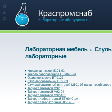
Лабораторная мебель
Стуль
лабораторные
Кресло винтовое М101-01
Кресло лабораторное ET-9040-2A
Офисное кресло ET-9127
Стул лабораторный HC-303
Стул лабораторный винтовой М101-05 на винтовой опоре
Табурет винтовой М92
Табурет винтовой М92-04
Табурет винтовой М92-101
Табурет лабораторный ET-9040-1A
Табурет лабораторный HC-140B