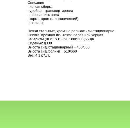
Описание
- легкая сборка
- удобная транспортировка
- прочная иск. кожа
- каркас хром (гальванический)
- газлифт
Ножки стальные, хром: на роликах или стационарно
Обивка, прочная иск. кожа: белая или черная
Габариты (Ш х Г х В) 390*390*600(660)h
Сиденье: д330
Высота сид./стационарный = 450/600
Высота сид./ролики = 510/660
Вес: 4,1 кг/шт.