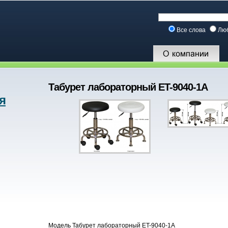
Все слова
Лю
Табурет лабораторный ET-9040-1A
я
Модель Табурет лабораторный ET-9040-1A