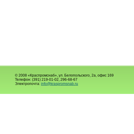
© 2008 «Краспромснаб», ул. Белопольского, 2а, офис 169
Телефон: (391) 219-01-02, 296-68-67
Электропочта:
info@kraspromsnab.ru