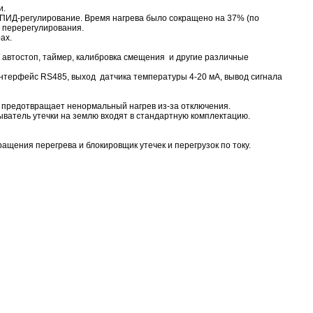
и.
ПИД-регулирование. Время нагрева было сокращено на 37% (по
я перерегулирования.
ах.
 автостоп, таймер, калибровка смещения и другие различные
интерфейс RS485, выход датчика температуры 4-20 мА, вывод сигнала
и предотвращает ненормальный нагрев из-за отключения.
ватель утечки на землю входят в стандартную комплектацию.
щения перегрева и блокировщик утечек и перегрузок по току.