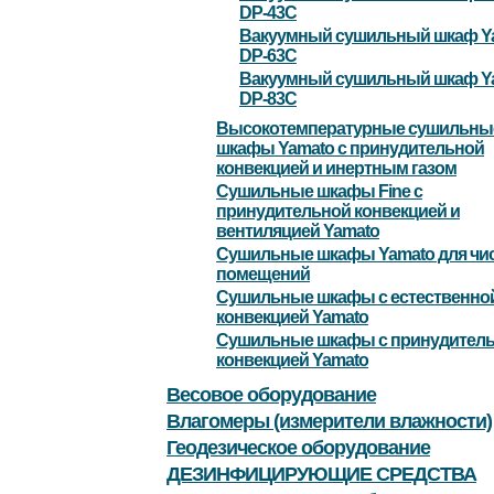
DP-43С
Вакуумный сушильный шкаф Y
DP-63С
Вакуумный сушильный шкаф Y
DP-83C
Высокотемпературные сушильны
шкафы Yamato с принудительной
конвекцией и инертным газом
Сушильные шкафы Fine с
принудительной конвекцией и
вентиляцией Yamato
Сушильные шкафы Yamato для чи
помещений
Сушильные шкафы с естественно
конвекцией Yamato
Сушильные шкафы с принудител
конвекцией Yamato
Весовое оборудование
Влагомеры (измерители влажности)
Геодезическое оборудование
ДЕЗИНФИЦИРУЮЩИЕ СРЕДСТВА