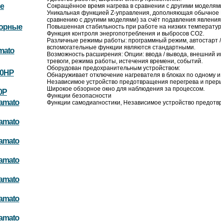
е
Сокращённое время нагрева в сравнении с другими моделям
Уникальная функцией Z-управления, дополняющая обычное 
сравнению с другими моделями) за счёт подавления явлени
торные
Повышенная стабильность при работе на низких температур
Функция контроля энергопотребления и выбросов CO2.
Различные режимы работы: программный режим, автостарт /
вспомогательные функции являются стандартными.
mato
Возможность расширения: Опции: ввода / вывода, внешний 
тревоги, режима работы, истечения времени, событий.
Оборудован предохранительным устройством:
10HP
Обнаруживает отключение нагревателя в блоках по одному 
Независимое устройство предотвращения перегрева и преры
Широкое обзорное окно для наблюдения за процессом.
0P
Функции безопасности
amato
Функции самодиагностики, Независимое устройство предотвра
amato
amato
amato
amato
amato
amato