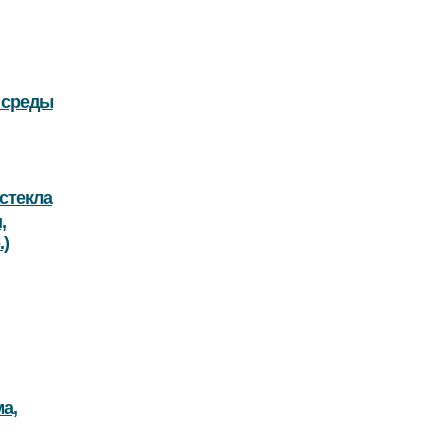
 среды
стекла
,
.)
а,