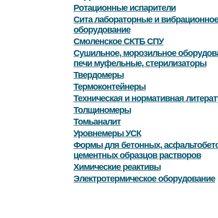
Ротационные испарители
Сита лабораторные и вибрационно
оборудование
Смоленское СКТБ СПУ
Сушильное, морозильное оборудов
печи муфельные, стерилизаторы
Твердомеры
Термоконтейнеры
Техническая и нормативная литерат
Толщиномеры
Томьаналит
Уровнемеры УСК
Формы для бетонных, асфальтобет
цементных образцов растворов
Химические реактивы
Электротермическое оборудование