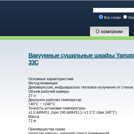
Все слова
Лю
Вакуумные сушильные шкафы Yamat
33С
Основные характеристики
Метод конвекции
Декомпрессия, инфракрасное тепловое излучение от стенок
Объем рабочей камеры
27 л
Диапазон рабочих температур
+40°С ~ +240°С
Точность установки температуры
±1,0 &#8451; (при 240 &#8451;) / ±1.5°C (при 240°C)
Масса
72 кг
Преимущества серии
Удобство работы, широкий спектр применений.