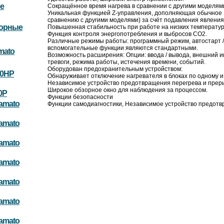
е
Сокращённое время нагрева в сравнении с другими моделям
Уникальная функцией Z-управления, дополняющая обычное 
сравнению с другими моделями) за счёт подавления явлени
торные
Повышенная стабильность при работе на низких температур
Функция контроля энергопотребления и выбросов CO2.
Различные режимы работы: программный режим, автостарт /
вспомогательные функции являются стандартными.
mato
Возможность расширения: Опции: ввода / вывода, внешний 
тревоги, режима работы, истечения времени, событий.
Оборудован предохранительным устройством:
10HP
Обнаруживает отключение нагревателя в блоках по одному 
Независимое устройство предотвращения перегрева и преры
Широкое обзорное окно для наблюдения за процессом.
0P
Функции безопасности
amato
Функции самодиагностики, Независимое устройство предотвра
amato
amato
amato
amato
amato
amato