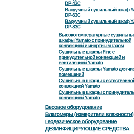
DP-43С
Вакуумный сушильный шкаф Y
DP-63С
Вакуумный сушильный шкаф Y
DP-83C
Высокотемпературные сушильны
шкафы Yamato с принудительной
конвекцией и инертным газом
Сушильные шкафы Fine с
принудительной конвекцией и
вентиляцией Yamato
Сушильные шкафы Yamato для чи
помещений
Сушильные шкафы с естественно
конвекцией Yamato
Сушильные шкафы с принудител
конвекцией Yamato
Весовое оборудование
Влагомеры (измерители влажности)
Геодезическое оборудование
ДЕЗИНФИЦИРУЮЩИЕ СРЕДСТВА