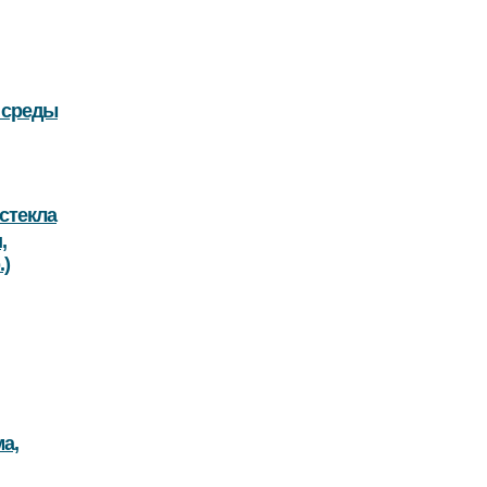
 среды
стекла
,
.)
а,