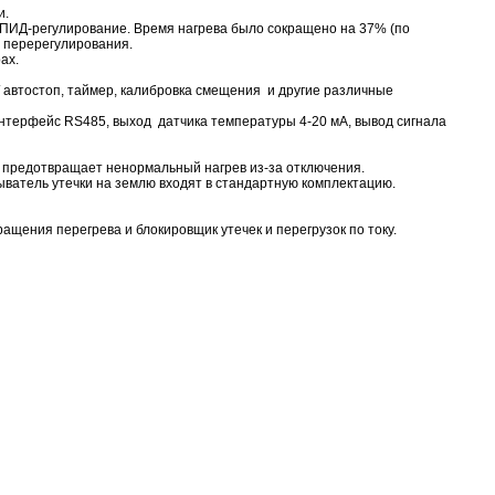
и.
ПИД-регулирование. Время нагрева было сокращено на 37% (по
я перерегулирования.
ах.
 автостоп, таймер, калибровка смещения и другие различные
интерфейс RS485, выход датчика температуры 4-20 мА, вывод сигнала
и предотвращает ненормальный нагрев из-за отключения.
ватель утечки на землю входят в стандартную комплектацию.
щения перегрева и блокировщик утечек и перегрузок по току.