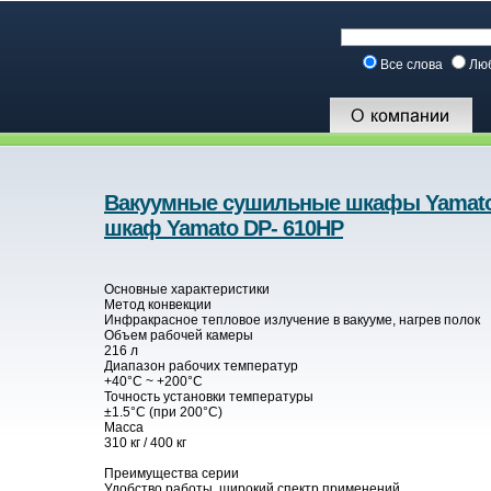
Все слова
Лю
Вакуумные сушильные шкафы Yamat
шкаф Yamato DP- 610HP
Основные характеристики
Метод конвекции
Инфракрасное тепловое излучение в вакууме, нагрев полок
Объем рабочей камеры
216 л
Диапазон рабочих температур
+40°С ~ +200°С
Точность установки температуры
±1.5°C (при 200°C)
Масса
310 кг / 400 кг
Преимущества серии
Удобство работы, широкий спектр применений.