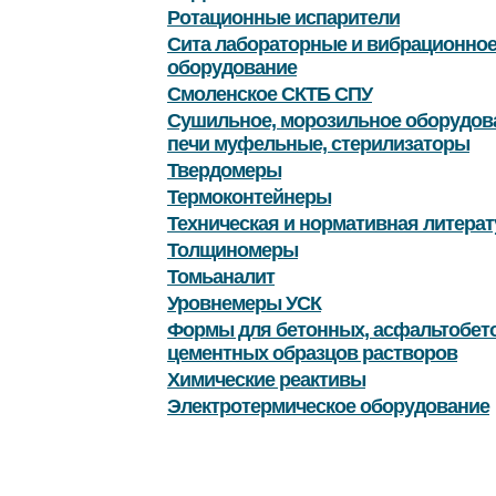
Ротационные испарители
Сита лабораторные и вибрационно
оборудование
Смоленское СКТБ СПУ
Сушильное, морозильное оборудов
печи муфельные, стерилизаторы
Твердомеры
Термоконтейнеры
Техническая и нормативная литерат
Толщиномеры
Томьаналит
Уровнемеры УСК
Формы для бетонных, асфальтобет
цементных образцов растворов
Химические реактивы
Электротермическое оборудование