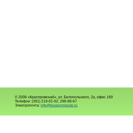
© 2008 «Краспромснаб», ул. Белопольского, 2а, офис 169
Телефон: (391) 219-01-02, 296-68-67
Электропочта:
info@kraspromsnab.ru