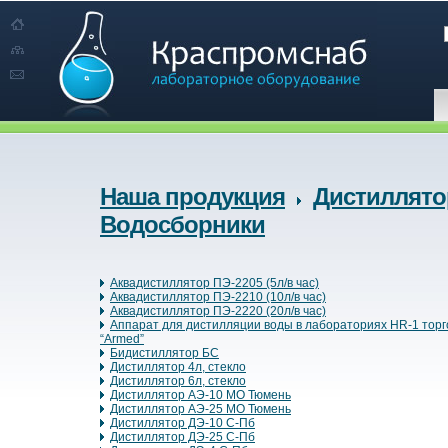
Наша продукция
Дистиллято
Водосборники
Аквадистиллятор ПЭ-2205 (5л/в час)
Аквадистиллятор ПЭ-2210 (10л/в час)
Аквадистиллятор ПЭ-2220 (20л/в час)
Аппарат для дистилляции воды в лабораториях HR-1 торг
“Armed”
Бидистиллятор БС
Дистиллятор 4л, стекло
Дистиллятор 6л, стекло
Дистиллятор АЭ-10 МО Тюмень
Дистиллятор АЭ-25 МО Тюмень
Дистиллятор ДЭ-10 С-Пб
Дистиллятор ДЭ-25 С-Пб